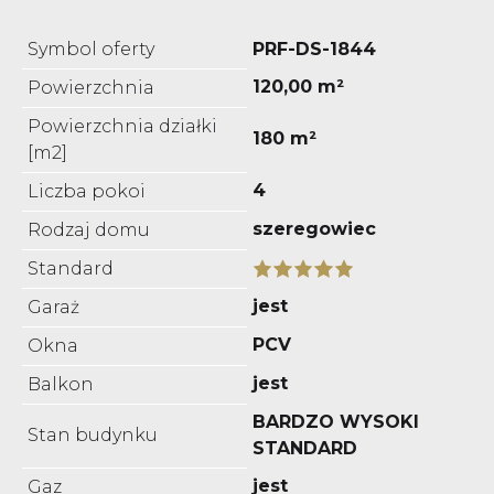
Symbol oferty
PRF-DS-1844
120,00 m²
Powierzchnia
Powierzchnia działki
180 m²
[m2]
4
Liczba pokoi
szeregowiec
Rodzaj domu
Standard
jest
Garaż
PCV
Okna
jest
Balkon
BARDZO WYSOKI
Stan budynku
STANDARD
jest
Gaz