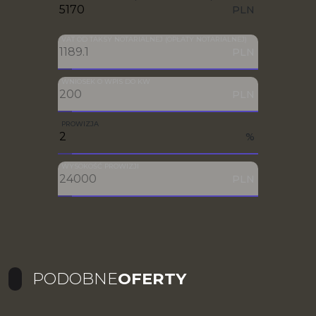
PLN
VAT OD TAKSY NOTARIALNEJ (OPŁATY NOTARIALNEJ)
PLN
WNIOSEK O WPIS DO KW
PLN
PROWIZJA
%
WYSOKOŚĆ PROWIZJI
PLN
PODOBNE
OFERTY