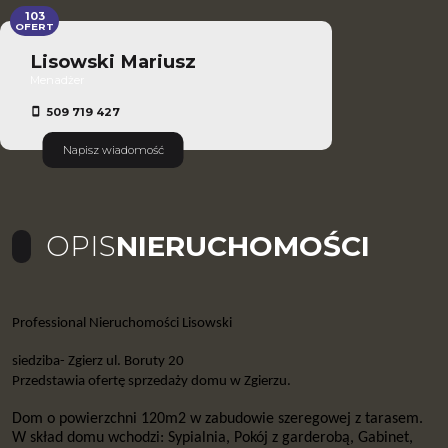
103
OFERT
Lisowski Mariusz
Menadżer
509 719 427
Napisz wiadomość
OPIS
NIERUCHOMOŚCI
Professional Nieruchomo
ści Lisowski
siedziba- Zgierz ul. Boruty 20
Przedstawia ofertę sprzedaży domu w Zgierzu.
Dom o powierzchni 120m2 w zabudowie szeregowej z tarasem.
W skład domu wchodzi: Sypialnia, Pokój z garderobą, Gabinet,