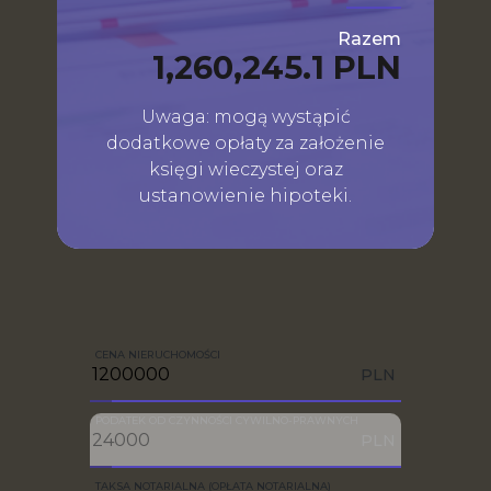
Razem
1,260,245.1 PLN
Uwaga: mogą wystąpić
dodatkowe opłaty za założenie
księgi wieczystej oraz
ustanowienie hipoteki.
CENA NIERUCHOMOŚCI
PLN
PODATEK OD CZYNNOŚCI CYWILNO-PRAWNYCH
PLN
TAKSA NOTARIALNA (OPŁATA NOTARIALNA)