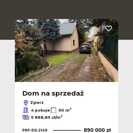
Dodaj do ulub
Dom na sprzedaż
Zgierz
2
4 pokoje
90 m
2
9 888,89 zł/m
890 000 zł
PRF-DS-2149