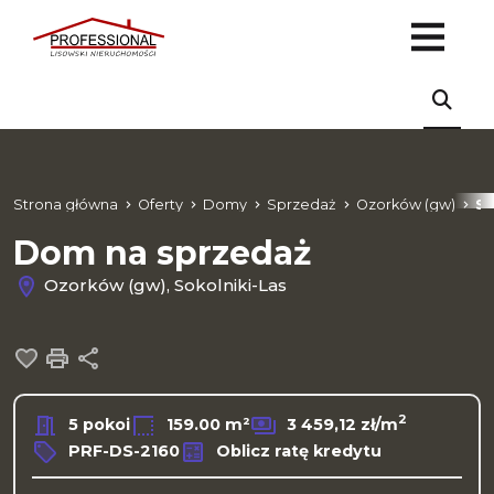
Strona główna
Oferty
Domy
Sprzedaż
Ozorków (gw)
So
Dom na sprzedaż
Ozorków (gw), Sokolniki-Las
Dodaj do ulubionych
Drukuj
Udostępnij
2
5 pokoi
159.00 m²
3 459,12 zł/m
PRF-DS-2160
Oblicz ratę kredytu