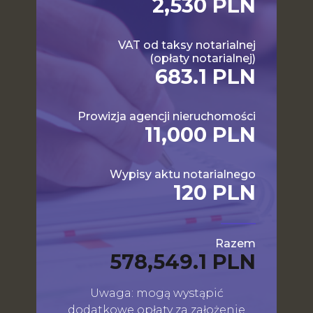
2,530 PLN
VAT od taksy notarialnej
(opłaty notarialnej)
683.1 PLN
Prowizja agencji nieruchomości
11,000 PLN
Wypisy aktu notarialnego
120 PLN
Razem
578,549.1 PLN
Uwaga: mogą wystąpić
dodatkowe opłaty za założenie