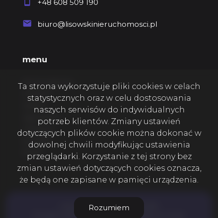
+48 608 509 190
biuro@lisowskinieruchomosci.pl
menu
Strona główna
Ta strona wykorzystuje pliki cookies w celach
O firmie
statystycznych oraz w celu dostosowania
Oferty
naszych serwisów do indywidualnych
Zgłoszenia
potrzeb klientów. Zmiany ustawień
Ulubione
dotyczących plików cookie można dokonać w
Kontakt
dowolnej chwili modyfikując ustawienia
Rodo
przeglądarki. Korzystanie z tej strony bez
zmian ustawień dotyczących cookies oznacza,
że będą one zapisane w pamięci urządzenia.
Lisowski nieruchomości © 2026
Rozumiem
Program dla biur nieruchomości
Galactica Virgo