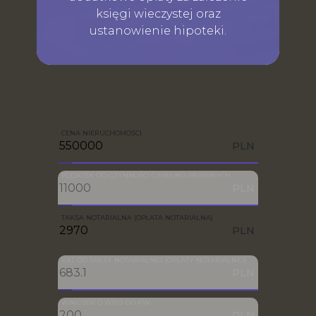
księgi wieczystej oraz
ustanowienie hipoteki.
CENA NIERUCHOMOŚCI
PLN
PODATEK OD CZYNNOŚCI CYWILNO-PRAWNYCH
PLN
TAKSA NOTARIALNA (OPŁATA NOTARIALNA)
PLN
VAT OD TAKSY NOTARIALNEJ (OPŁATY NOTARIALNEJ)
PLN
WNIOSEK O WPIS DO KW
PLN