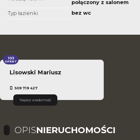
połączony z salonem
bez wc
Typ łazienki
103
OFERT
Lisowski Mariusz
Menadżer
509 719 427
Napisz wiadomość
OPIS
NIERUCHOMOŚCI