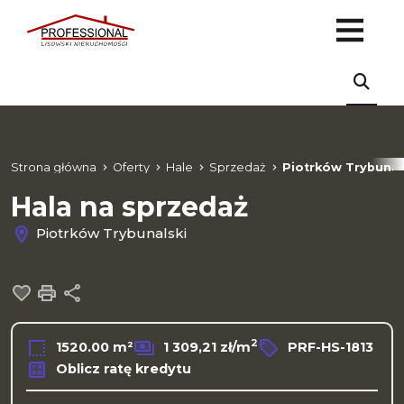
Strona główna
Oferty
Hale
Sprzedaż
Piotrków Trybunal
Hala na sprzedaż
Piotrków Trybunalski
Dodaj do ulubionych
Drukuj
Udostępnij
2
1520.00 m²
1 309,21 zł/m
PRF-HS-1813
Oblicz ratę kredytu