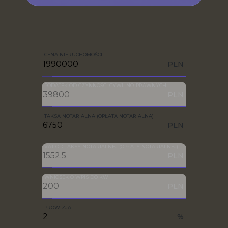
CENA NIERUCHOMOŚCI
PLN
PODATEK OD CZYNNOŚCI CYWILNO-PRAWNYCH
PLN
TAKSA NOTARIALNA (OPŁATA NOTARIALNA)
PLN
VAT OD TAKSY NOTARIALNEJ (OPŁATY NOTARIALNEJ)
PLN
WNIOSEK O WPIS DO KW
PLN
PROWIZJA
%