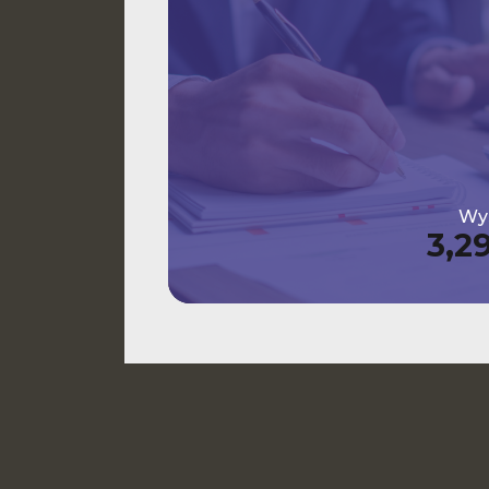
Wys
3,2