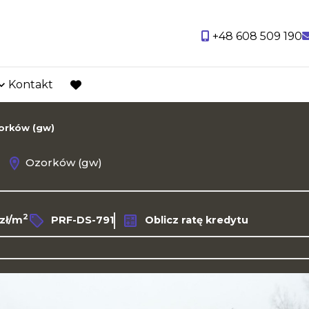
+48 608 509 190
Kontakt
favorite
orków (gw)
ż
Ozorków (gw)
2
zł/m
PRF-DS-791
Oblicz ratę kredytu