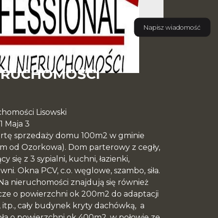
Napisz wiadomość
ERUCHOMOŚCI
chomości Lisowski
 1 Maja 3
ertę sprzedaży domu 100m2 w gminie
m od Ozorkowa). Dom parterowy z cegły,
y się z 3 sypialni, kuchni, łazienki,
wni. Okna PCV, c.o. węglowe, szambo, siła.
a nieruchomości znajdują się również
ze o powierzchni ok 200m2 do adaptacji
, itp., cały budynek kryty dachówką, a
ła o powierzchni ok 400m2, w połowie ze