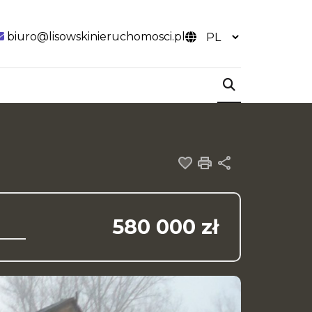
biuro@lisowskinieruchomosci.pl
Dodaj do ulubiony
Drukuj
Udostępnij
580 000 zł