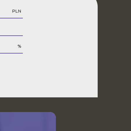
PLN
%