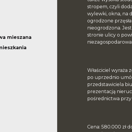
stropem, czyli dod
wylewki, okna, na
ogrodzone przęsła
nieogrodzona. Jest
stronie ulicy o pow
wa mieszana
niezagospodarowa
mieszkania
Właściciel wyraża 
po uprzednio umów
przedstawiciela bi
prezentacją nieru
pośrednictwa przy
Cena: 580.000 zł d