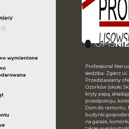
ojący
OPIS
NI
owo wymienione
Professional Nieru
wo
siedziba- Zgierz ul.
odarowana
Przedstawiamy of
Ozorków (około 3k
kryty papą, składając
ąt
przedpokoju, kotło
Dom do remontu. N
budynki gospodarc
ontu
na garaże, komórki
we
także wysoka stodo