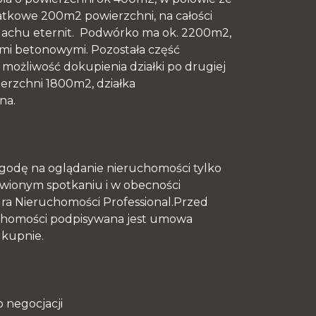
atkowe 200m2 powierzchni, na całości
 dachu eternit. Podwórko ma ok. 2200m2,
mi betonowymi. Pozostała część
 możliwość dokupienia działki po drugiej
ierzchni 1800m2, działka
na.
zgodę na oglądanie nieruchomości tylko
ionym spotkaniu i w obecności
ura Nieruchomości Professional.Przed
chomości podpisywana jest umowa
 kupnie.
o negocjacji