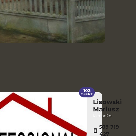
103
OFERT
Lisowski
Mariusz
Menadżer
509 719
427