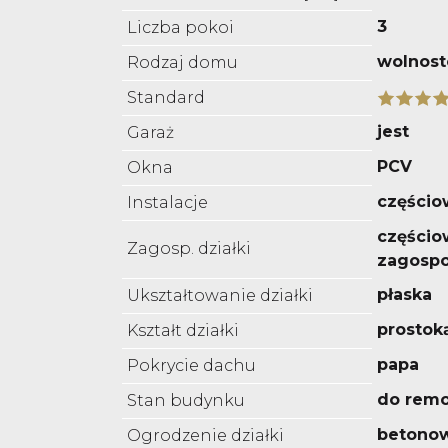
3
Liczba pokoi
wolnost
Rodzaj domu
Standard
jest
Garaż
PCV
Okna
części
Instalacje
częścio
Zagosp. działki
zagosp
płaska
Ukształtowanie działki
prostok
Kształt działki
papa
Pokrycie dachu
do rem
Stan budynku
betono
Ogrodzenie działki