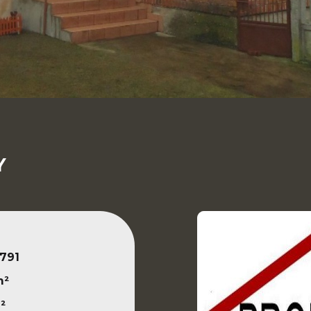
Y
791
m²
²