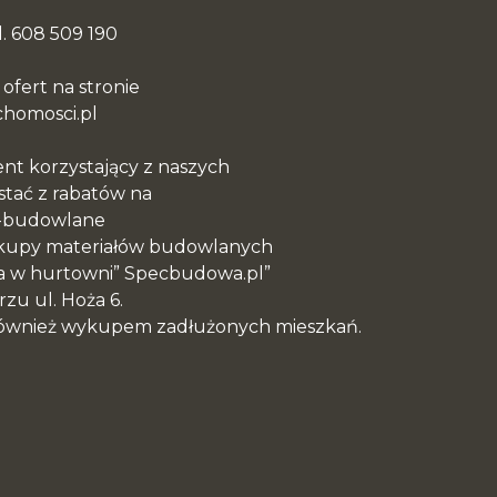
l. 608 509 190
fert na stronie
chomosci.pl
nt korzystający z naszych
stać z rabatów na
-budowlane
 zakupy materiałów budowlanych
a w hurtowni” Specbudowa.pl”
zu ul. Hoża 6.
 również wykupem zadłużonych mieszkań.