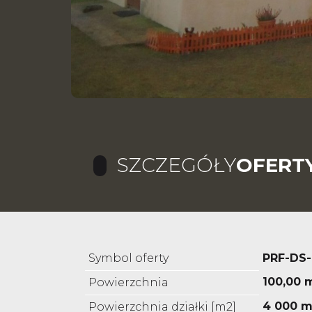
SZCZEGÓŁY
OFERT
Symbol oferty
PRF-DS-
100,00 
Powierzchnia
4 000 m
Powierzchnia działki [m2]