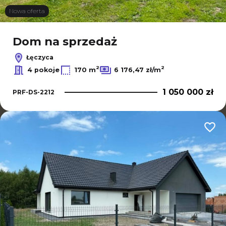
Nowa oferta
Dom na sprzedaż
Łęczyca
2
2
4 pokoje
170 m
6 176,47 zł/m
1 050 000 zł
PRF-DS-2212
Dodaj