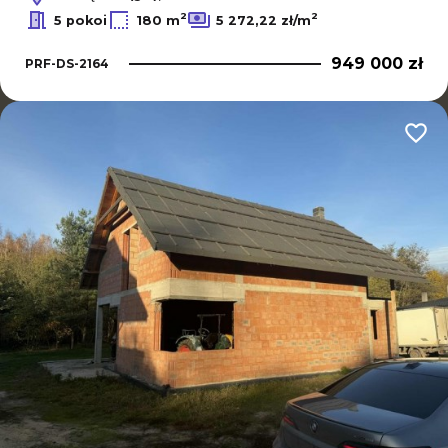
2
2
5 pokoi
180 m
5 272,22 zł/m
949 000 zł
PRF-DS-2164
Dodaj