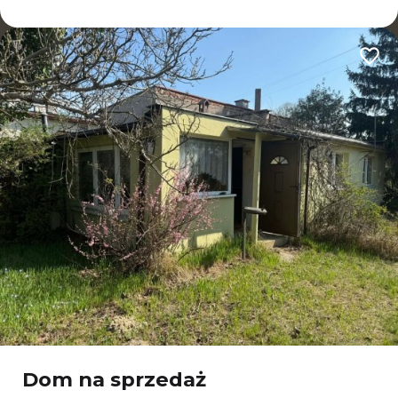
Dodaj
Dom na sprzedaż