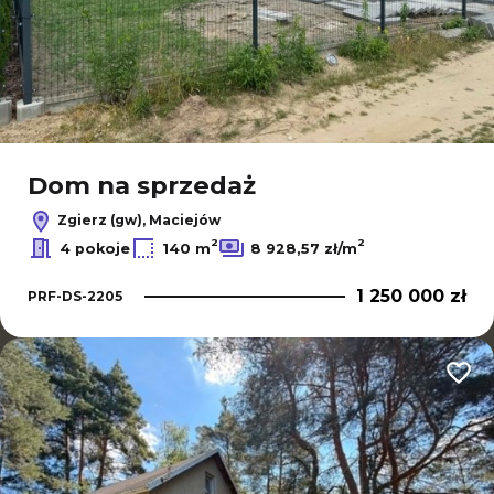
Dom na sprzedaż
Zgierz (gw), Maciejów
2
2
4 pokoje
140 m
8 928,57 zł/m
1 250 000 zł
PRF-DS-2205
Dodaj