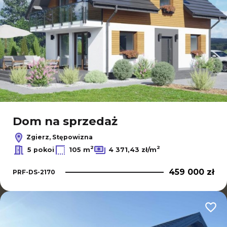
Dom na sprzedaż
Zgierz, Stępowizna
2
2
5 pokoi
105 m
4 371,43 zł/m
459 000 zł
PRF-DS-2170
Dodaj