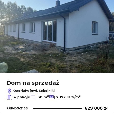
Dom na sprzedaż
Ozorków (gw), Sokolniki
2
2
4 pokoje
88 m
7 177,91 zł/m
629 000 zł
PRF-DS-2168