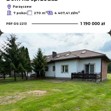
Parzęczew
2
2
7 pokoi
270 m
4 407,41 zł/m
1 190 000 zł
PRF-DS-2213
Dodaj