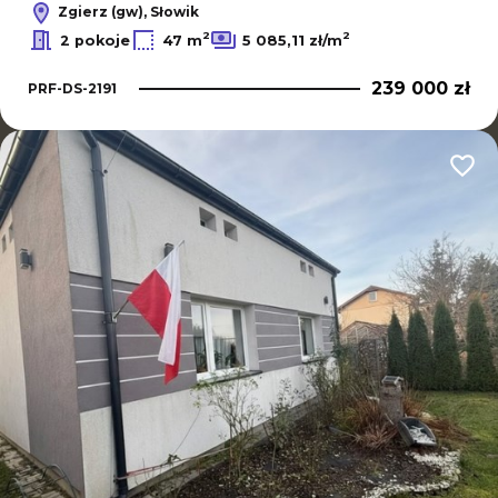
Zgierz (gw), Słowik
2
2
2 pokoje
47 m
5 085,11 zł/m
239 000 zł
PRF-DS-2191
Dodaj