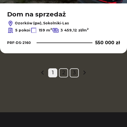
Dom na sprzedaż
Ozorków (gw), Sokolniki-Las
2
2
5 pokoi
159 m
3 459,12 zł/m
550 000 zł
PRF-DS-2160
1
2
3
prev
next