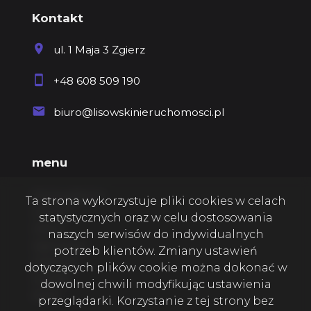
Kontakt
ul. 1 Maja 3 Zgierz
+48 608 509 190
biuro@lisowskinieruchomosci.pl
menu
Strona główna
Ta strona wykorzystuje pliki cookies w celach
O firmie
statystycznych oraz w celu dostosowania
Oferty
naszych serwisów do indywidualnych
Zgłoszenia
potrzeb klientów. Zmiany ustawień
Ulubione
dotyczących plików cookie można dokonać w
Kontakt
dowolnej chwili modyfikując ustawienia
Rodo
przeglądarki. Korzystanie z tej strony bez