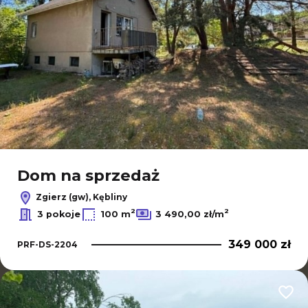
Dom na sprzedaż
Zgierz (gw), Kębliny
2
2
3 pokoje
100 m
3 490,00 zł/m
349 000 zł
PRF-DS-2204
Dodaj