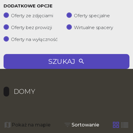
DODATKOWE OPCJE
Oferty ze zdjęciami
Oferty specjalne
Oferty bez prowizji
Wirtualne spacery
Oferty na wyłączność
SZUKAJ
DOMY
+
−
Pokaż na mapie
Sortowanie
tabela
list