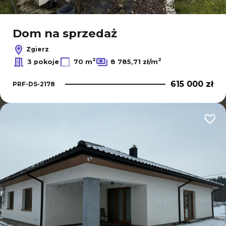
Dom na sprzedaż
Zgierz
2
2
3 pokoje
70 m
8 785,71 zł/m
615 000 zł
PRF-DS-2178
Dodaj