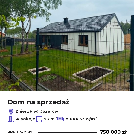
Dom na sprzedaż
Zgierz (gw), Józefów
2
2
4 pokoje
93 m
8 064,52 zł/m
750 000 zł
PRF-DS-2199