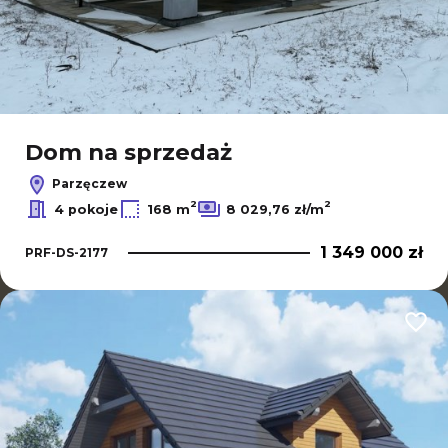
Dom na sprzedaż
Parzęczew
2
2
4 pokoje
168 m
8 029,76 zł/m
1 349 000 zł
PRF-DS-2177
Dodaj