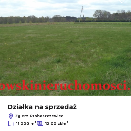
Dodaj
Działka na sprzedaż
Zgierz, Proboszczewice
2
2
11 000 m
12,00 zł/m