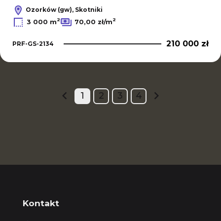
Ozorków (gw), Skotniki
2
2
3 000 m
70,00 zł/m
210 000 zł
PRF-GS-2134
1
2
3
4
prev
next
Kontakt