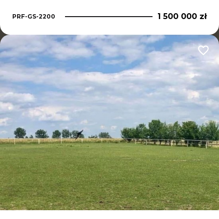
1 500 000 zł
PRF-GS-2200
Dodaj