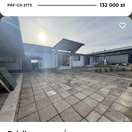
132 000 zł
PRF-GS-2173
Dodaj