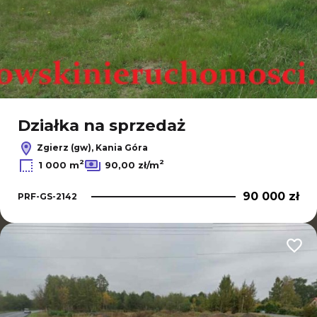
Działka na sprzedaż
Zgierz (gw), Kania Góra
2
2
1 000 m
90,00 zł/m
90 000 zł
PRF-GS-2142
Dodaj