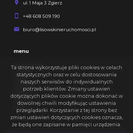
ul. 1 Maja 3 Zgierz
+48 608 509 190
biuro@lisowskinieruchomosci.pl
menu
Strona główna
Ta strona wykorzystuje pliki cookies w celach
O firmie
statystycznych oraz w celu dostosowania
Oferty
naszych serwisów do indywidualnych
Zgłoszenia
potrzeb klientów. Zmiany ustawień
Ulubione
dotyczących plików cookie można dokonać w
Kontakt
dowolnej chwili modyfikując ustawienia
Rodo
przeglądarki. Korzystanie z tej strony bez
zmian ustawień dotyczących cookies oznacza,
że będą one zapisane w pamięci urządzenia.