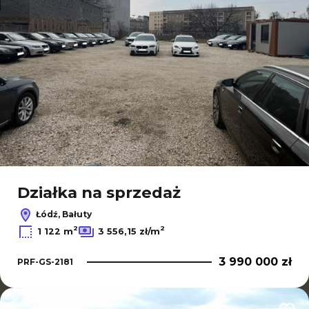
Działka na sprzedaż
Łódź, Bałuty
2
2
1 122 m
3 556,15 zł/m
3 990 000 zł
PRF-GS-2181