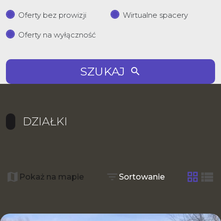
Oferty bez prowizji
Wirtualne spacery
Oferty na wyłączność
SZUKAJ
DZIAŁKI
+
−
Pokaż na mapie
Sortowanie
tabela
list