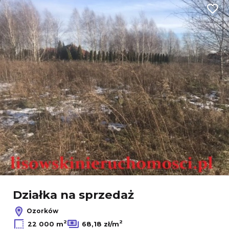
Dodaj
Leaflet
|
© OpenMapTiles
© OpenStreetMap contributors
Działka na sprzedaż
Ozorków
2
2
22 000 m
68,18 zł/m