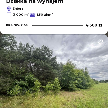
Działka na wynajem
Zgierz
2
2
3 000 m
1,50 zł/m
4 500 zł
PRF-GW-2169
Dodaj