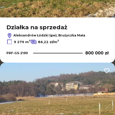
Działka na sprzedaż
Aleksandrów Łódzki (gw), Brużyczka Mała
2
2
9 279 m
86,22 zł/m
800 000 zł
PRF-GS-2190
Dodaj