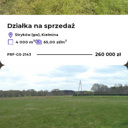
Działka na sprzedaż
Stryków (gw), Kiełmina
2
2
4 000 m
65,00 zł/m
260 000 zł
PRF-GS-2143
Dodaj