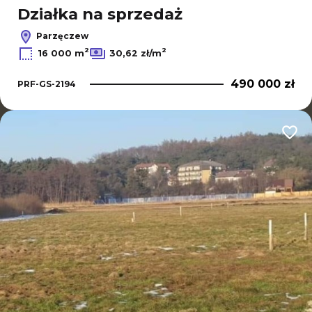
Działka na sprzedaż
Parzęczew
2
2
16 000 m
30,62 zł/m
490 000 zł
PRF-GS-2194
Dodaj