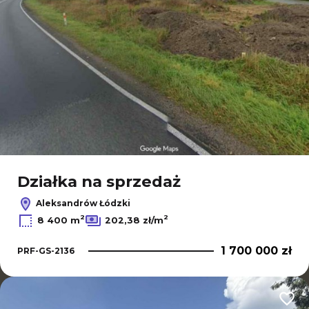
Działka na sprzedaż
Aleksandrów Łódzki
2
2
8 400 m
202,38 zł/m
1 700 000 zł
PRF-GS-2136
Dodaj