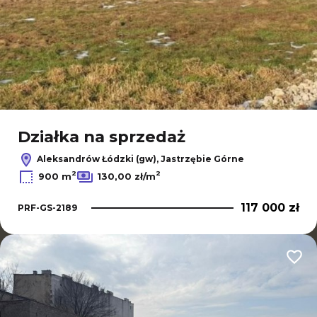
Działka na sprzedaż
Aleksandrów Łódzki (gw), Jastrzębie Górne
2
2
900 m
130,00 zł/m
117 000 zł
PRF-GS-2189
Dodaj